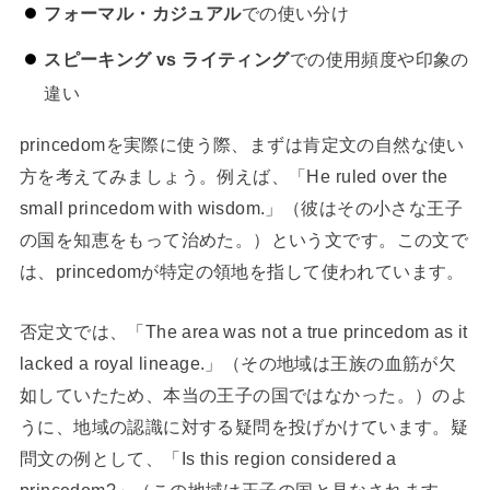
フォーマル・カジュアル
での使い分け
スピーキング vs ライティング
での使用頻度や印象の
違い
princedomを実際に使う際、まずは肯定文の自然な使い
方を考えてみましょう。例えば、「He ruled over the
small princedom with wisdom.」（彼はその小さな王子
の国を知恵をもって治めた。）という文です。この文で
は、princedomが特定の領地を指して使われています。
否定文では、「The area was not a true princedom as it
lacked a royal lineage.」（その地域は王族の血筋が欠
如していたため、本当の王子の国ではなかった。）のよ
うに、地域の認識に対する疑問を投げかけています。疑
問文の例として、「Is this region considered a
princedom?」（この地域は王子の国と見なされます