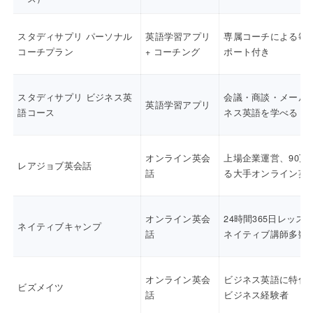
スタディサプリ パーソナル
英語学習アプリ
専属コーチによる毎
コーチプラン
+ コーチング
ポート付き
スタディサプリ ビジネス英
会議・商談・メール
英語学習アプリ
語コース
ネス英語を学べる
オンライン英会
上場企業運営、90万
レアジョブ英会話
話
る大手オンライン英
オンライン英会
24時間365日レッス
ネイティブキャンプ
話
ネイティブ講師多数
オンライン英会
ビジネス英語に特化
ビズメイツ
話
ビジネス経験者