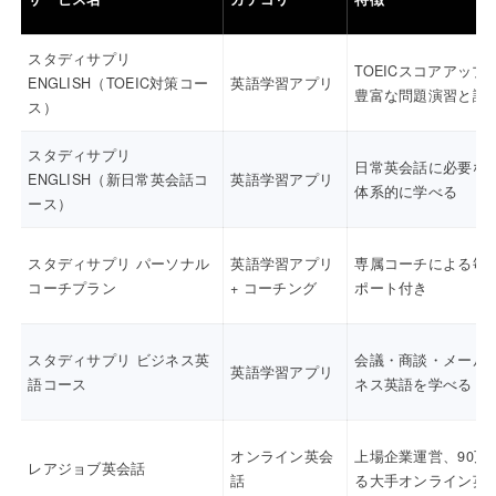
スタディサプリ
TOEICスコアアップ
ENGLISH（TOEIC対策コー
英語学習アプリ
豊富な問題演習と講
ス）
スタディサプリ
日常英会話に必要な
ENGLISH（新日常英会話コ
英語学習アプリ
体系的に学べる
ース）
スタディサプリ パーソナル
英語学習アプリ
専属コーチによる毎
コーチプラン
+ コーチング
ポート付き
スタディサプリ ビジネス英
会議・商談・メール
英語学習アプリ
語コース
ネス英語を学べる
オンライン英会
上場企業運営、90万
レアジョブ英会話
話
る大手オンライン英