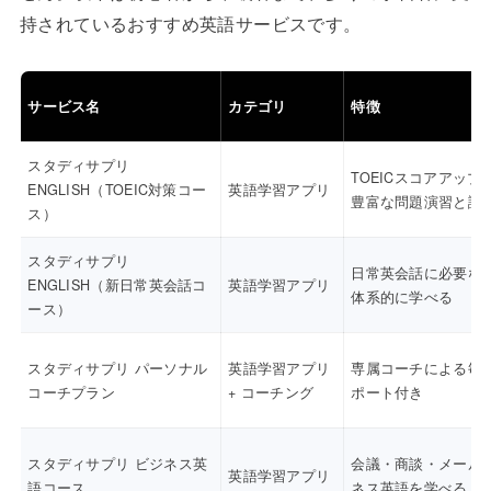
持されているおすすめ英語サービスです。
サービス名
カテゴリ
特徴
スタディサプリ
TOEICスコアアップ
ENGLISH（TOEIC対策コー
英語学習アプリ
豊富な問題演習と講
ス）
スタディサプリ
日常英会話に必要な
ENGLISH（新日常英会話コ
英語学習アプリ
体系的に学べる
ース）
スタディサプリ パーソナル
英語学習アプリ
専属コーチによる毎
コーチプラン
+ コーチング
ポート付き
スタディサプリ ビジネス英
会議・商談・メール
英語学習アプリ
語コース
ネス英語を学べる