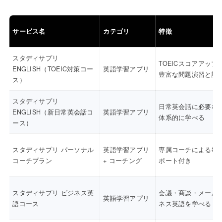
サービス名
カテゴリ
特徴
スタディサプリ
TOEICスコアアップ
ENGLISH（TOEIC対策コー
英語学習アプリ
豊富な問題演習と講
ス）
スタディサプリ
日常英会話に必要な
ENGLISH（新日常英会話コ
英語学習アプリ
体系的に学べる
ース）
スタディサプリ パーソナル
英語学習アプリ
専属コーチによる毎
コーチプラン
+ コーチング
ポート付き
スタディサプリ ビジネス英
会議・商談・メール
英語学習アプリ
語コース
ネス英語を学べる