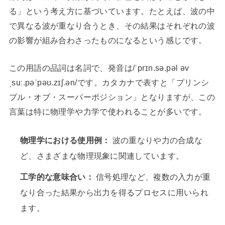
る」という考え方に基づいています。たとえば、波の中
で異なる波が重なり合うとき、その結果はそれぞれの波
の影響が組み合わさったものになるという感じです。
この用語の品詞は名詞で、発音は/ˈprɪn.sə.pəl əv
ˌsuː.pəˈpəʊ.zɪʃ.ən/です。カタカナで表すと「プリンシ
プル・オブ・スーパーポジション」となりますが、この
言葉は特に物理学や力学で使われることが多いです。
物理学における使用例：
波の重なりや力の合成な
ど、さまざまな物理現象に関連しています。
工学的な意味合い：
信号処理など、複数の入力が重
なり合った結果から出力を得るプロセスに用いられ
ます。