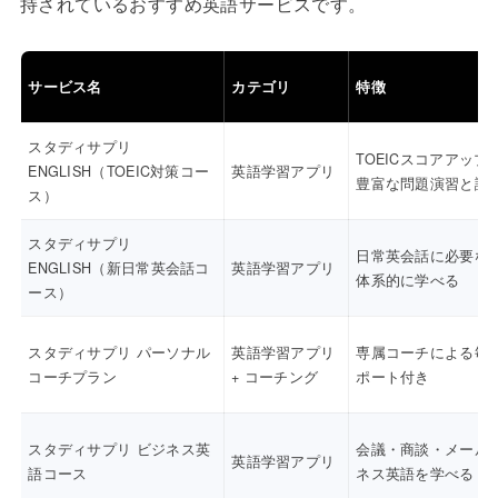
持されているおすすめ英語サービスです。
サービス名
カテゴリ
特徴
スタディサプリ
TOEICスコアアップ
ENGLISH（TOEIC対策コー
英語学習アプリ
豊富な問題演習と講
ス）
スタディサプリ
日常英会話に必要な
ENGLISH（新日常英会話コ
英語学習アプリ
体系的に学べる
ース）
スタディサプリ パーソナル
英語学習アプリ
専属コーチによる毎
コーチプラン
+ コーチング
ポート付き
スタディサプリ ビジネス英
会議・商談・メール
英語学習アプリ
語コース
ネス英語を学べる