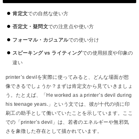
肯定文
での自然な使い方
否定文・疑問文
での注意点や使い方
フォーマル・カジュアル
での使い分け
スピーキング vs ライティング
での使用頻度や印象の
違い
printer’s devilを実際に使ってみると、どんな場面が想
像できるでしょうか？まずは肯定文から見ていきましょ
う。たとえば、「He worked as a printer’s devil during
his teenage years.」という文では、彼が十代の頃に印
刷工の助手として働いていたことを示しています。ここ
での「printer’s devil」は、若者のエネルギーや無邪気
さを象徴した存在として描かれています。