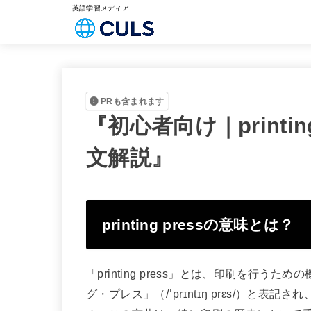
英語学習メディア
PRも含まれます
『初心者向け｜printi
文解説』
printing pressの意味とは？
「printing press」とは、印刷を行
グ・プレス」（/ˈprɪntɪŋ prɛs/）