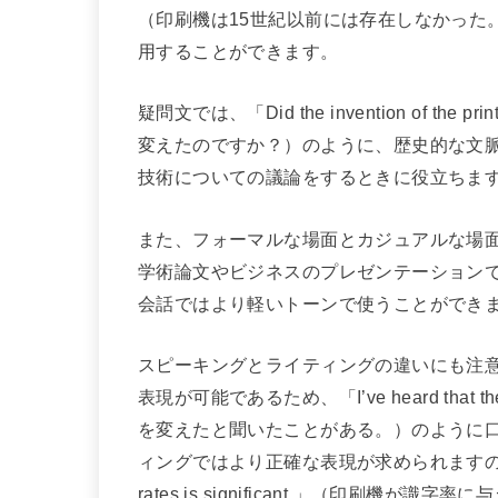
（印刷機は15世紀以前には存在しなかった
用することができます。
疑問文では、「Did the invention of the p
変えたのですか？）のように、歴史的な文
技術についての議論をするときに役立ちま
また、フォーマルな場面とカジュアルな場
学術論文やビジネスのプレゼンテーション
会話ではより軽いトーンで使うことができ
スピーキングとライティングの違いにも注
表現が可能であるため、「I’ve heard that the p
を変えたと聞いたことがある。）のように
ィングではより正確な表現が求められますので、「The impa
rates is significant.」（印刷