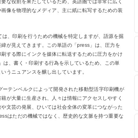
重要な役割を果たしているため、英語圏では非常に広く
や画像を物理的なメディア、主に紙に転写するための装
意味としては、印刷を行うための機械を特定しますが、語源を掘
緯が見えてきます。この単語の「press」は、圧力を
印刷する際にインクを媒体に転送するために圧力をかけ
ing」は、書く・印刷する行為を示しているため、この単
というニュアンスを醸し出しています。
・グーテンベルクによって開発された移動型活字印刷機が
書籍が大量に生産され、人々は情報にアクセスしやすく
散や文芸の発展、ひいては社会全体の変革につながった
 pressはただの機械ではなく、歴史的な文脈を持つ重要な