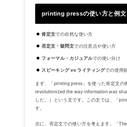
printing pressの使い方と例文
肯定文
での自然な使い方
否定文・疑問文
での注意点や使い方
フォーマル・カジュアル
での使い分け
スピーキング vs ライティング
での使用
まず、「printing press」を使った肯定文の
revolutionized the way informa
した。）という文です。この文では、「print
す。
次に、否定文での使い方を考えます。「The printing pre