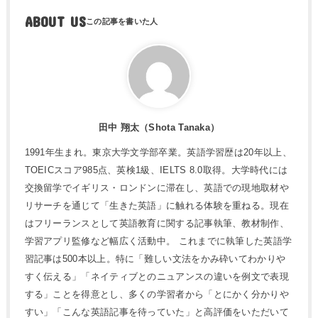
ABOUT US
田中 翔太（Shota Tanaka）
1991年生まれ。東京大学文学部卒業。英語学習歴は20年以上、
TOEICスコア985点、英検1級、IELTS 8.0取得。大学時代には
交換留学でイギリス・ロンドンに滞在し、英語での現地取材や
リサーチを通じて「生きた英語」に触れる体験を重ねる。現在
はフリーランスとして英語教育に関する記事執筆、教材制作、
学習アプリ監修など幅広く活動中。 これまでに執筆した英語学
習記事は500本以上。特に「難しい文法をかみ砕いてわかりや
すく伝える」「ネイティブとのニュアンスの違いを例文で表現
する」ことを得意とし、多くの学習者から「とにかく分かりや
すい」「こんな英語記事を待っていた」と高評価をいただいて