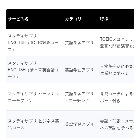
サービス名
カテゴリ
特徴
スタディサプリ
TOEICスコアアップ
ENGLISH（TOEIC対策コー
英語学習アプリ
豊富な問題演習と講
ス）
スタディサプリ
日常英会話に必要な
ENGLISH（新日常英会話コ
英語学習アプリ
体系的に学べる
ース）
スタディサプリ パーソナル
英語学習アプリ
専属コーチによる毎
コーチプラン
+ コーチング
ポート付き
スタディサプリ ビジネス英
会議・商談・メール
英語学習アプリ
語コース
ネス英語を学べる