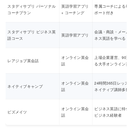
スタディサプリ パーソナル
英語学習アプリ
専属コーチによる毎
コーチプラン
+ コーチング
ポート付き
スタディサプリ ビジネス英
会議・商談・メール
英語学習アプリ
語コース
ネス英語を学べる
オンライン英会
上場企業運営、90万
レアジョブ英会話
話
る大手オンライン英
オンライン英会
24時間365日レッス
ネイティブキャンプ
話
ネイティブ講師多数
オンライン英会
ビジネス英語に特化
ビズメイツ
話
ビジネス経験者