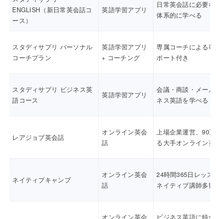
日常英会話に必要な
ENGLISH（新日常英会話コ
英語学習アプリ
体系的に学べる
ース）
スタディサプリ パーソナル
英語学習アプリ
専属コーチによる毎
コーチプラン
+ コーチング
ポート付き
スタディサプリ ビジネス英
会議・商談・メール
英語学習アプリ
語コース
ネス英語を学べる
オンライン英会
上場企業運営、90万
レアジョブ英会話
話
る大手オンライン英
オンライン英会
24時間365日レッス
ネイティブキャンプ
話
ネイティブ講師多数
オンライン英会
ビジネス英語に特化