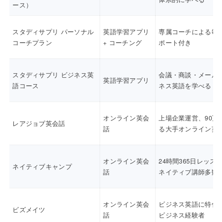
ース）
スタディサプリ パーソナル
英語学習アプリ
専属コーチによる毎
コーチプラン
+ コーチング
ポート付き
スタディサプリ ビジネス英
会議・商談・メール
英語学習アプリ
語コース
ネス英語を学べる
オンライン英会
上場企業運営、90万
レアジョブ英会話
話
る大手オンライン英
オンライン英会
24時間365日レッス
ネイティブキャンプ
話
ネイティブ講師多数
オンライン英会
ビジネス英語に特化
ビズメイツ
話
ビジネス経験者