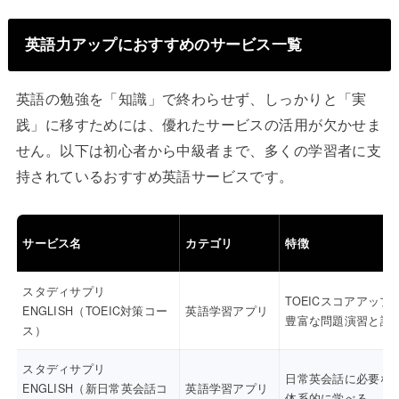
英語力アップにおすすめのサービス一覧
英語の勉強を「知識」で終わらせず、しっかりと「実
践」に移すためには、優れたサービスの活用が欠かせま
せん。以下は初心者から中級者まで、多くの学習者に支
持されているおすすめ英語サービスです。
サービス名
カテゴリ
特徴
スタディサプリ
TOEICスコアアップ
ENGLISH（TOEIC対策コー
英語学習アプリ
豊富な問題演習と講
ス）
スタディサプリ
日常英会話に必要な
ENGLISH（新日常英会話コ
英語学習アプリ
体系的に学べる