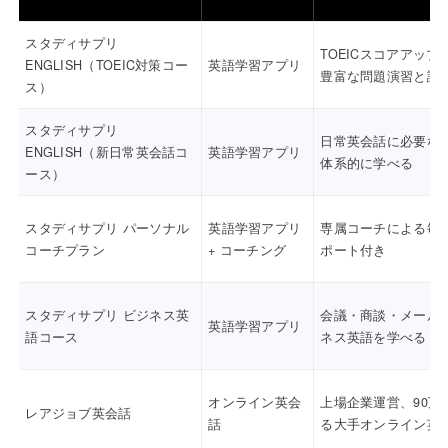
スタディサプリ
TOEICスコアアップ
ENGLISH（TOEIC対策コー
英語学習アプリ
豊富な問題演習と講
ス）
スタディサプリ
日常英会話に必要な
ENGLISH（新日常英会話コ
英語学習アプリ
体系的に学べる
ース）
スタディサプリ パーソナル
英語学習アプリ
専属コーチによる毎
コーチプラン
+ コーチング
ポート付き
スタディサプリ ビジネス英
会議・商談・メール
英語学習アプリ
語コース
ネス英語を学べる
オンライン英会
上場企業運営、90万
レアジョブ英会話
話
る大手オンライン英