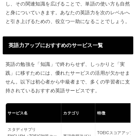
し、その関連知識を広げることで、単語の使い方も自然
と身についていきます。あなたの英語力を次のレベルへ
と引き上げるための、役立つ一助になることでしょう。
英語力アップにおすすめのサービス一覧
英語の勉強を「知識」で終わらせず、しっかりと「実
践」に移すためには、優れたサービスの活用が欠かせま
せん。以下は初心者から中級者まで、多くの学習者に支
持されているおすすめ英語サービスです。
サービス名
カテゴリ
特徴
スタディサプリ
TOEICスコアアップ