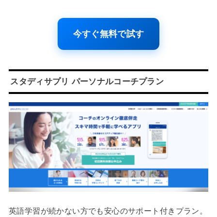
今すぐ無料で試す
スタディサプリ パーソナルコーチプラン
英語学習が続かない方でも安心のサポート付きプラン。