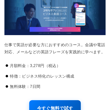
仕事で英語が必要な方におすすめのコース。会議や電話
対応、メールなどの英語フレーズを実践的に学べます。
月額料金：3,278円（税込）
特徴：ビジネス特化のレッスン構成
無料体験：7日間
今すぐ無料で試す