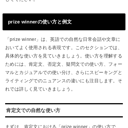
prize winnerの使い方と例文
「prize winner」は、英語での自然な日常会話や文章に
おいてよく使用される表現です。このセクションでは、
具体的な使い方を見ていきましょう。使い方を理解する
ためには、肯定文、否定文、疑問文での使い方、フォー
マルとカジュアルでの使い分け、さらにスピーキングと
ライティングでのニュアンスの違いにも注目します。そ
れでは詳しく見ていきましょう。
肯定文での自然な使い方
まずは、肯定文における「prize winner」の使い方で