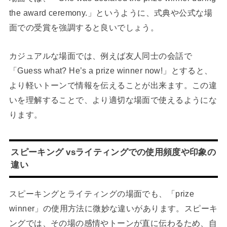
the award ceremony.」というように、式典や公式な場
面での受賞を強調すると良いでしょう。
カジュアルな場面では、例えば友人同士の会話で
「Guess what? He’s a prize winner now!」とすると、
より軽いトーンで情報を伝えることが出来ます。この違
いを理解することで、より適切な場面で使えるようにな
ります。
スピーキング vsライティングでの使用頻度や印象の
違い
スピーキングとライティングの場面でも、「prize
winner」の使用方法に微妙な違いがあります。スピーキ
ングでは、その場の感情やトーンが直に伝わるため、自