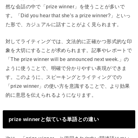
然な会話の中で「prize winner」を使うことが多いで
す。「Did you hear that she’s a prize winner?」といっ
た形で、カジュアルに話すことがよく見られます。
対してライティングでは、文法的に正確かつ形式的な印
象を大切にすることが求められます。記事やレポートで
「The prize winner will be announced next week.」の
ように使うことで、明確で分かりやすい表現ができま
す。このように、スピーキングとライティングでの
「prize winner」の使い方を意識することで、より効果
的に意思を伝えられるようになります。
prize winnerと似ている単語との違い