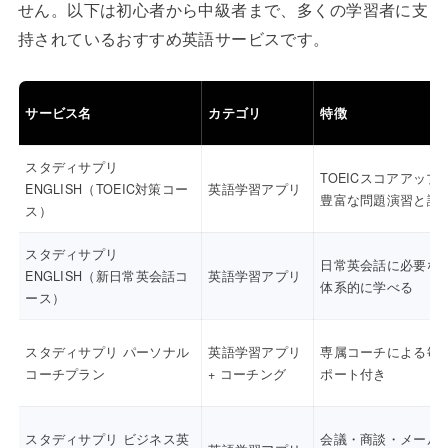
せん。以下は初心者から中級者まで、多くの学習者に支
持されているおすすめ英語サービスです。
サービス名
カテゴリ
特徴
スタディサプリ
TOEICスコアアップ
ENGLISH（TOEIC対策コー
英語学習アプリ
豊富な問題演習と講
ス）
スタディサプリ
日常英会話に必要な
ENGLISH（新日常英会話コ
英語学習アプリ
体系的に学べる
ース）
スタディサプリ パーソナル
英語学習アプリ
専属コーチによる毎
コーチプラン
+ コーチング
ポート付き
スタディサプリ ビジネス英
会議・商談・メール