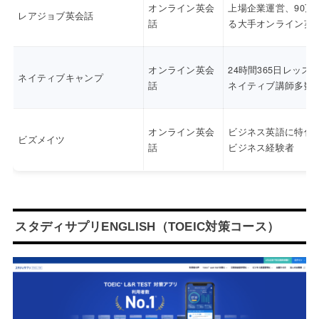
オンライン英会
上場企業運営、90万
レアジョブ英会話
話
る大手オンライン英
オンライン英会
24時間365日レッス
ネイティブキャンプ
話
ネイティブ講師多数
オンライン英会
ビジネス英語に特化
ビズメイツ
話
ビジネス経験者
スタディサプリENGLISH（TOEIC対策コース）