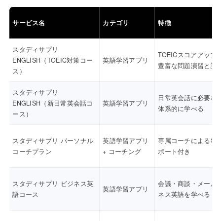
サービス名
カテゴリ
特徴
スタディサプリ
TOEICスコアアップ
ENGLISH（TOEIC対策コー
英語学習アプリ
豊富な問題演習と講
ス）
スタディサプリ
日常英会話に必要な
ENGLISH（新日常英会話コ
英語学習アプリ
体系的に学べる
ース）
スタディサプリ パーソナル
英語学習アプリ
専属コーチによる毎
コーチプラン
+ コーチング
ポート付き
スタディサプリ ビジネス英
会議・商談・メール
英語学習アプリ
語コース
ネス英語を学べる