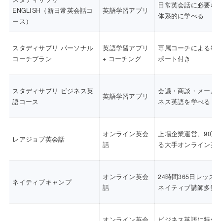
日常英会話に必要な
ENGLISH（新日常英会話コ
英語学習アプリ
体系的に学べる
ース）
スタディサプリ パーソナル
英語学習アプリ
専属コーチによる毎
コーチプラン
+ コーチング
ポート付き
スタディサプリ ビジネス英
会議・商談・メール
英語学習アプリ
語コース
ネス英語を学べる
オンライン英会
上場企業運営、90万
レアジョブ英会話
話
る大手オンライン英
オンライン英会
24時間365日レッス
ネイティブキャンプ
話
ネイティブ講師多数
オンライン英会
ビジネス英語に特化