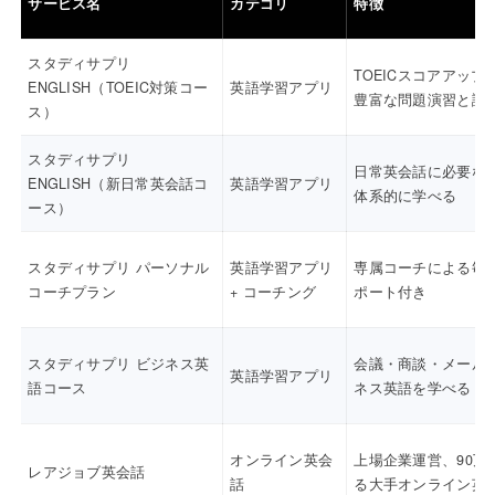
サービス名
カテゴリ
特徴
スタディサプリ
TOEICスコアアップ
ENGLISH（TOEIC対策コー
英語学習アプリ
豊富な問題演習と講
ス）
スタディサプリ
日常英会話に必要な
ENGLISH（新日常英会話コ
英語学習アプリ
体系的に学べる
ース）
スタディサプリ パーソナル
英語学習アプリ
専属コーチによる毎
コーチプラン
+ コーチング
ポート付き
スタディサプリ ビジネス英
会議・商談・メール
英語学習アプリ
語コース
ネス英語を学べる
オンライン英会
上場企業運営、90万
レアジョブ英会話
話
る大手オンライン英