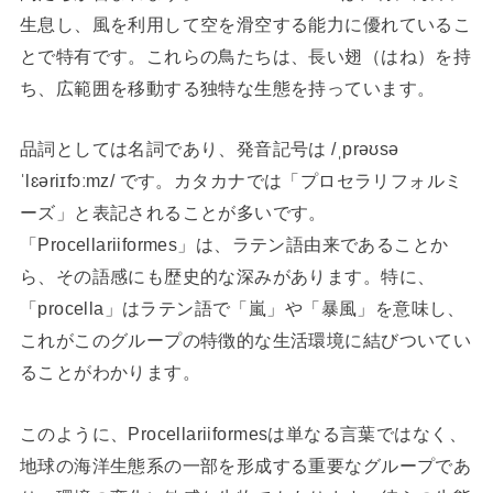
生息し、風を利用して空を滑空する能力に優れているこ
とで特有です。これらの鳥たちは、長い翅（はね）を持
ち、広範囲を移動する独特な生態を持っています。
品詞としては名詞であり、発音記号は /ˌprəʊsə
ˈlɛəriɪfɔːmz/ です。カタカナでは「プロセラリフォルミ
ーズ」と表記されることが多いです。
「Procellariiformes」は、ラテン語由来であることか
ら、その語感にも歴史的な深みがあります。特に、
「procella」はラテン語で「嵐」や「暴風」を意味し、
これがこのグループの特徴的な生活環境に結びついてい
ることがわかります。
このように、Procellariiformesは単なる言葉ではなく、
地球の海洋生態系の一部を形成する重要なグループであ