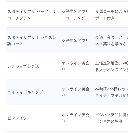
スタディサプリ パーソナル
英語学習アプリ
専属コーチによる毎
コーチプラン
+ コーチング
ポート付き
スタディサプリ ビジネス英
会議・商談・メール
英語学習アプリ
語コース
ネス英語を学べる
オンライン英会
上場企業運営、90万
レアジョブ英会話
話
る大手オンライン英
オンライン英会
24時間365日レッス
ネイティブキャンプ
話
ネイティブ講師多数
オンライン英会
ビジネス英語に特化
ビズメイツ
話
ビジネス経験者