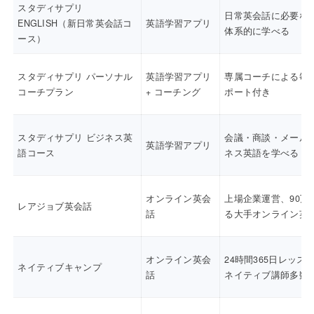
スタディサプリ
日常英会話に必要な
ENGLISH（新日常英会話コ
英語学習アプリ
体系的に学べる
ース）
スタディサプリ パーソナル
英語学習アプリ
専属コーチによる毎
コーチプラン
+ コーチング
ポート付き
スタディサプリ ビジネス英
会議・商談・メール
英語学習アプリ
語コース
ネス英語を学べる
オンライン英会
上場企業運営、90万
レアジョブ英会話
話
る大手オンライン英
オンライン英会
24時間365日レッス
ネイティブキャンプ
話
ネイティブ講師多数