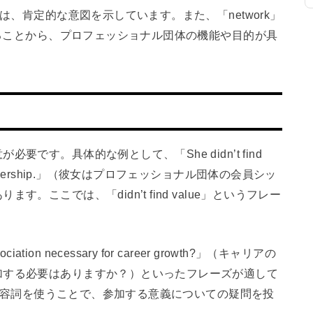
は、肯定的な意図を示しています。また、「network」
いることから、プロフェッショナル団体の機能や目的が具
です。具体的な例として、「She didn’t find
iation membership.」（彼女はプロフェッショナル団体の会員シッ
ここでは、「didn’t find value」というフレー
ociation necessary for career growth?」（キャリアの
加する必要はありますか？）といったフレーズが適して
いう形容詞を使うことで、参加する意義についての疑問を投