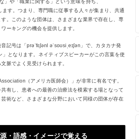
「専門的な」や「職業に関する」という意味を持ち、
」を示します。つまり、専門職に従事する人々が集まり、共通
ます。このような団体は、さまざまな業界で存在し、専
トワーキングの機会を提供します。
prəˈfɛʃənl əˈsoʊsiˌeɪʃən」で、カタカナ発
ン」となります。ネイティブスピーカーがこの言葉を使
る文脈でよく見受けられます。
l Association（アメリカ医師会）」が非常に有名です。
を共有し、患者への最善の治療法を模索する場となって
、芸術など、さまざまな分野において同様の団体が存在
tionの語源・語感・イメージで覚える