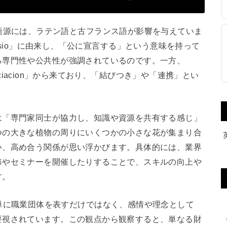
」という語句の語源には、ラテン語と古フランス語が影響を与えていま
rofessio」に由来し、「公に宣言する」という意味を持って
る専門性や公共性が強調されているのです。一方、
ssociacion」から来ており、「結びつき」や「連携」とい
は「専門家同士が協力し、知識や資源を共有する感じ」
つの大きな植物の周りにいくつかの小さな花が集まり合
い、高め合う関係が思い浮かびます。具体的には、業界
修やセミナーを開催したりすることで、スキルの向上や
す。
ation」は単に職業団体を表すだけではなく、感情や理念として
要視されています。この観点から観察すると、単なる財