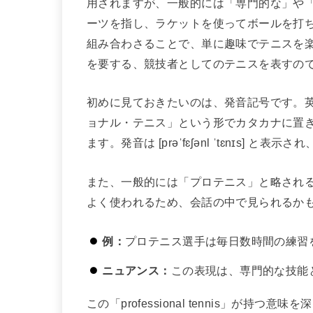
用されますが、一般的には「専門的な」や「職
ーツを指し、ラケットを使ってボールを打
組み合わさることで、単に趣味でテニスを
を要する、競技者としてのテニスを表すの
初めに見ておきたいのは、発音記号です。英語では「
ョナル・テニス」という形でカタカナに置
ます。発音は [prəˈfɛʃənl ˈtɛnɪs]
また、一般的には「プロテニス」と略され
よく使われるため、会話の中で見られるか
例：
プロテニス選手は毎日数時間の練習
ニュアンス：
この表現は、専門的な技能
この「professional tennis」が