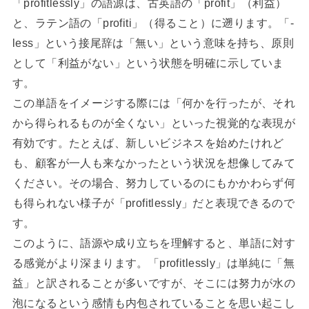
「profitlessly」の語源は、古英語の「profit」（利益）
と、ラテン語の「profiti」（得ること）に遡ります。「-
less」という接尾辞は「無い」という意味を持ち、原則
として「利益がない」という状態を明確に示していま
す。
この単語をイメージする際には「何かを行ったが、それ
から得られるものが全くない」といった視覚的な表現が
有効です。たとえば、新しいビジネスを始めたけれど
も、顧客が一人も来なかったという状況を想像してみて
ください。その場合、努力しているのにもかかわらず何
も得られない様子が「profitlessly」だと表現できるので
す。
このように、語源や成り立ちを理解すると、単語に対す
る感覚がより深まります。「profitlessly」は単純に「無
益」と訳されることが多いですが、そこには努力が水の
泡になるという感情も内包されていることを思い起こし