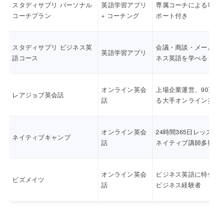
スタディサプリ パーソナル
英語学習アプリ
専属コーチによる毎
コーチプラン
+ コーチング
ポート付き
スタディサプリ ビジネス英
会議・商談・メール
英語学習アプリ
語コース
ネス英語を学べる
オンライン英会
上場企業運営、90万
レアジョブ英会話
話
る大手オンライン英
オンライン英会
24時間365日レッス
ネイティブキャンプ
話
ネイティブ講師多数
オンライン英会
ビジネス英語に特化
ビズメイツ
話
ビジネス経験者