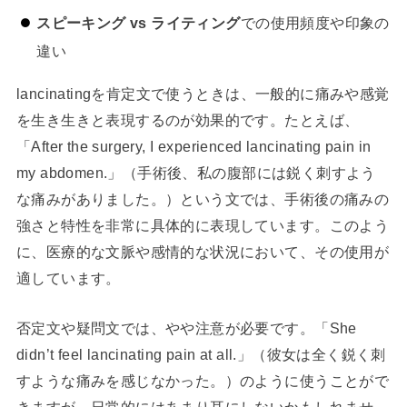
スピーキング vs ライティング
での使用頻度や印象の
違い
lancinatingを肯定文で使うときは、一般的に痛みや感覚
を生き生きと表現するのが効果的です。たとえば、
「After the surgery, I experienced lancinating pain in
my abdomen.」（手術後、私の腹部には鋭く刺すよう
な痛みがありました。）という文では、手術後の痛みの
強さと特性を非常に具体的に表現しています。このよう
に、医療的な文脈や感情的な状況において、その使用が
適しています。
否定文や疑問文では、やや注意が必要です。「She
didn’t feel lancinating pain at all.」（彼女は全く鋭く刺
すような痛みを感じなかった。）のように使うことがで
きますが、日常的にはあまり耳にしないかもしれませ