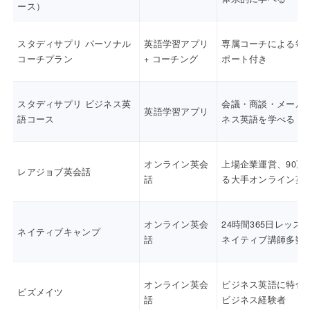
ース）
スタディサプリ パーソナル
英語学習アプリ
専属コーチによる毎
コーチプラン
+ コーチング
ポート付き
スタディサプリ ビジネス英
会議・商談・メール
英語学習アプリ
語コース
ネス英語を学べる
オンライン英会
上場企業運営、90万
レアジョブ英会話
話
る大手オンライン英
オンライン英会
24時間365日レッス
ネイティブキャンプ
話
ネイティブ講師多数
オンライン英会
ビジネス英語に特化
ビズメイツ
話
ビジネス経験者