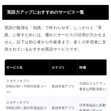
英語力アップにおすすめのサービス一覧
英語の勉強を「知識」で終わらせず、しっかりと「実
践」に移すためには、優れたサービスの活用が欠かせま
せん。以下は初心者から中級者まで、多くの学習者に支
持されているおすすめ英語サービスです。
サービス名
カテゴリ
特徴
スタディサプリ
TOEICスコアアップ
ENGLISH（TOEIC対策コー
英語学習アプリ
豊富な問題演習と講
ス）
スタディサプリ
日常英会話に必要な
ENGLISH（新日常英会話コ
英語学習アプリ
体系的に学べる