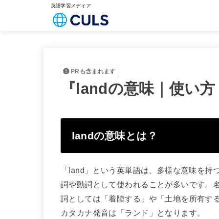
英語学習メディア
PRも含まれます
『landの意味｜使い
landの意味とは？
「land」という英単語は、多様な意味を
詞や動詞として使われることが多いです。名
詞としては「着陸する」や「土地を所有する」
カタカナ発音は「ランド」となります。