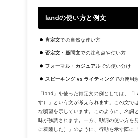
landの使い方と例文
肯定文
での自然な使い方
否定文・疑問文
での注意点や使い方
フォーマル・カジュアル
での使い分け
スピーキング vs ライティング
での使用
「land」を使った肯定文の例としては、「I want 
す）」という文が考えられます。この文では
な願望を示しています。このように、名詞
味が強調されます。一方、動詞の使い方を見てみると、
に着陸した）」のように、行動を示す際に「