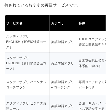
持されているおすすめ英語サービスです。
サービス名
カテゴリ
特徴
スタディサプリ
TOEICスコアアップ
ENGLISH（TOEIC対策コー
英語学習アプリ
豊富な問題演習と講
ス）
スタディサプリ
日常英会話に必要な
ENGLISH（新日常英会話コ
英語学習アプリ
体系的に学べる
ース）
スタディサプリ パーソナル
英語学習アプリ
専属コーチによる毎
コーチプラン
+ コーチング
ポート付き
スタディサプリ ビジネス英
会議・商談・メール
英語学習アプリ
語コース
ネス英語を学べる