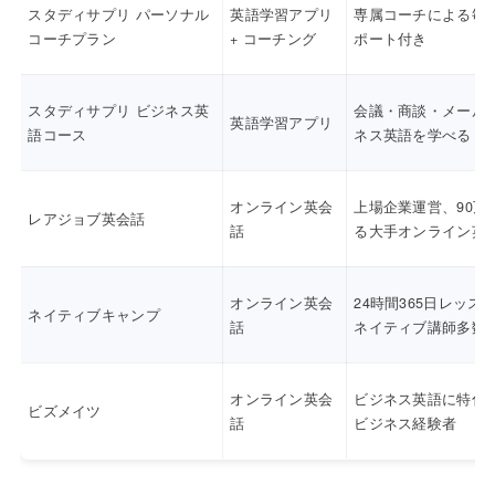
スタディサプリ パーソナル
英語学習アプリ
専属コーチによる毎
コーチプラン
+ コーチング
ポート付き
スタディサプリ ビジネス英
会議・商談・メール
英語学習アプリ
語コース
ネス英語を学べる
オンライン英会
上場企業運営、90万
レアジョブ英会話
話
る大手オンライン英
オンライン英会
24時間365日レッス
ネイティブキャンプ
話
ネイティブ講師多数
オンライン英会
ビジネス英語に特化
ビズメイツ
話
ビジネス経験者