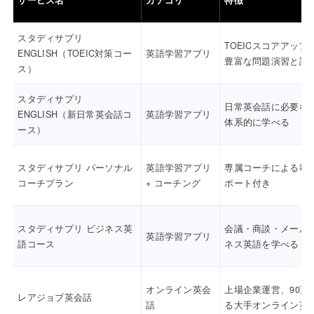
サービス名
カテゴリ
特徴
スタディサプリ
TOEICスコアアップ
ENGLISH（TOEIC対策コー
英語学習アプリ
豊富な問題演習と講
ス）
スタディサプリ
日常英会話に必要な
ENGLISH（新日常英会話コ
英語学習アプリ
体系的に学べる
ース）
スタディサプリ パーソナル
英語学習アプリ
専属コーチによる毎
コーチプラン
+ コーチング
ポート付き
スタディサプリ ビジネス英
会議・商談・メール
英語学習アプリ
語コース
ネス英語を学べる
オンライン英会
上場企業運営、90万
レアジョブ英会話
話
る大手オンライン英