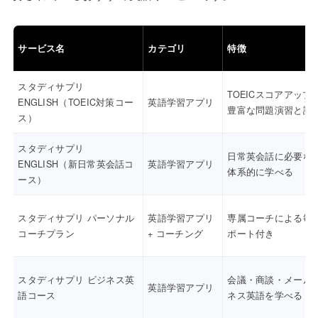
サービス名
カテゴリ
特徴
スタディサプリ
TOEICスコアアップ
ENGLISH（TOEIC対策コー
英語学習アプリ
豊富な問題演習と講
ス）
スタディサプリ
日常英会話に必要な
ENGLISH（新日常英会話コ
英語学習アプリ
体系的に学べる
ース）
スタディサプリ パーソナル
英語学習アプリ
専属コーチによる毎
コーチプラン
+ コーチング
ポート付き
スタディサプリ ビジネス英
会議・商談・メール
英語学習アプリ
語コース
ネス英語を学べる