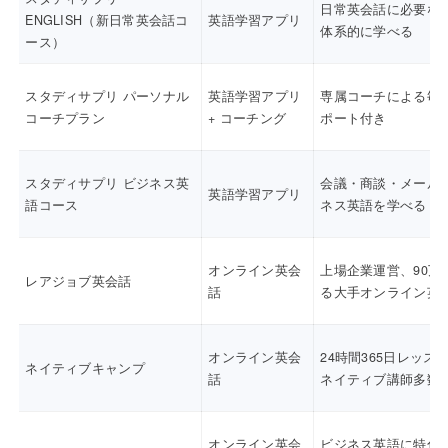
日常英会話に必要な
ENGLISH（新日常英会話コ
英語学習アプリ
体系的に学べる
ース）
スタディサプリ パーソナル
英語学習アプリ
専属コーチによる毎
コーチプラン
+ コーチング
ポート付き
スタディサプリ ビジネス英
会議・商談・メール
英語学習アプリ
語コース
ネス英語を学べる
オンライン英会
上場企業運営、90万
レアジョブ英会話
話
る大手オンライン英
オンライン英会
24時間365日レッス
ネイティブキャンプ
話
ネイティブ講師多数
オンライン英会
ビジネス英語に特化