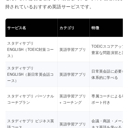
持されているおすすめ英語サービスです。
サービス名
カテゴリ
特徴
スタディサプリ
TOEICスコアアップ
ENGLISH（TOEIC対策コー
英語学習アプリ
豊富な問題演習と講
ス）
スタディサプリ
日常英会話に必要な
ENGLISH（新日常英会話コ
英語学習アプリ
体系的に学べる
ース）
スタディサプリ パーソナル
英語学習アプリ
専属コーチによる毎
コーチプラン
+ コーチング
ポート付き
スタディサプリ ビジネス英
会議・商談・メール
英語学習アプリ
語コース
ネス英語を学べる