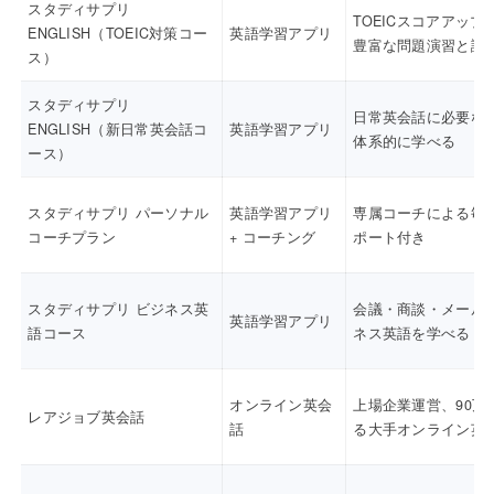
スタディサプリ
TOEICスコアアップ
ENGLISH（TOEIC対策コー
英語学習アプリ
豊富な問題演習と講
ス）
スタディサプリ
日常英会話に必要な
ENGLISH（新日常英会話コ
英語学習アプリ
体系的に学べる
ース）
スタディサプリ パーソナル
英語学習アプリ
専属コーチによる毎
コーチプラン
+ コーチング
ポート付き
スタディサプリ ビジネス英
会議・商談・メール
英語学習アプリ
語コース
ネス英語を学べる
オンライン英会
上場企業運営、90万
レアジョブ英会話
話
る大手オンライン英