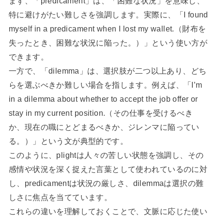
まず、「predicament」は、「困難な状況」を意味し、
特に避けがたい難しさを強調します。実際に、「I found
myself in a predicament when I lost my wallet.（財布を
失ったとき、困難な状況に陥った。）」という使い方が
できます。
一方で、「dilemma」は、選択肢が二つ以上あり、どち
らを選ぶべきか難しい場合を指します。例えば、「I’m
in a dilemma about whether to accept the job offer or
stay in my current position.（その仕事を受けるべき
か、現在の職にとどまるべきか、ジレンマに陥ってい
る。）」という文が典型的です。
このように、plightは人々の苦しい状態を強調し、その
感情や状況を深く捉えた言葉として使われているのに対
し、predicamentは状況の厳しさ、dilemmaは選択の難
しさに焦点を当てています。
これらの違いを理解しておくことで、文脈に応じた使い