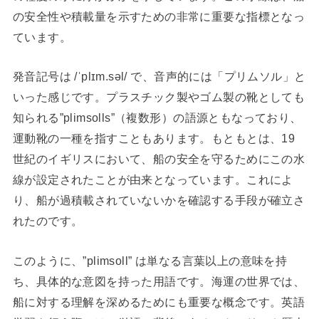
の安全性や積載量を示すための非常に重要な指標となっ
ています。
発音記号は /ˈplɪm.səl/ で、音声的には「プリムソル」と
いった感じです。プラスチック製やゴム製の靴としても
知られる”plimsolls”（複数形）の語源ともなっており、
運動靴の一種を指すこともあります。もともとは、19
世紀のイギリスにおいて、船の安全を守るためにこの水
線が設定されたことが由来となっています。これによ
り、船が過積載されていないかを確認する手段が確立さ
れたのです。
このように、”plimsoll” は単なる言葉以上の意味を持
ち、具体的な意図を持った用語です。海運の世界では、
船に対する理解を深めるためにも重要な概念です。英語