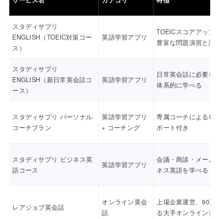
スタディサプリ
TOEICスコアアップ
ENGLISH（TOEIC対策コー
英語学習アプリ
豊富な問題演習と講
ス）
スタディサプリ
日常英会話に必要な
ENGLISH（新日常英会話コ
英語学習アプリ
体系的に学べる
ース）
スタディサプリ パーソナル
英語学習アプリ
専属コーチによる毎
コーチプラン
+ コーチング
ポート付き
スタディサプリ ビジネス英
会議・商談・メール
英語学習アプリ
語コース
ネス英語を学べる
オンライン英会
上場企業運営、90万
レアジョブ英会話
話
る大手オンライン英