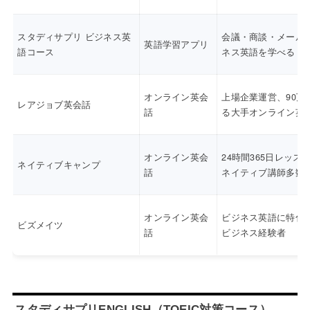
スタディサプリ ビジネス英
会議・商談・メール
英語学習アプリ
語コース
ネス英語を学べる
オンライン英会
上場企業運営、90万
レアジョブ英会話
話
る大手オンライン英
オンライン英会
24時間365日レッス
ネイティブキャンプ
話
ネイティブ講師多数
オンライン英会
ビジネス英語に特化
ビズメイツ
話
ビジネス経験者
スタディサプリENGLISH（TOEIC対策コース）