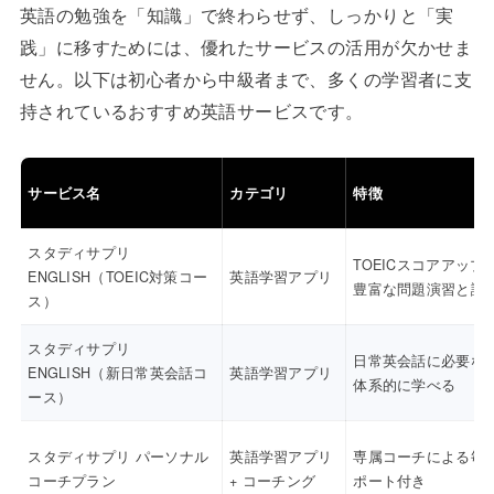
英語の勉強を「知識」で終わらせず、しっかりと「実
践」に移すためには、優れたサービスの活用が欠かせま
せん。以下は初心者から中級者まで、多くの学習者に支
持されているおすすめ英語サービスです。
サービス名
カテゴリ
特徴
スタディサプリ
TOEICスコアアップ
ENGLISH（TOEIC対策コー
英語学習アプリ
豊富な問題演習と講
ス）
スタディサプリ
日常英会話に必要な
ENGLISH（新日常英会話コ
英語学習アプリ
体系的に学べる
ース）
スタディサプリ パーソナル
英語学習アプリ
専属コーチによる毎
コーチプラン
+ コーチング
ポート付き