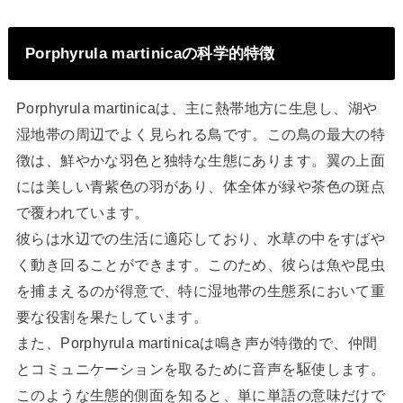
Porphyrula martinicaの科学的特徴
Porphyrula martinicaは、主に熱帯地方に生息し、湖や
湿地帯の周辺でよく見られる鳥です。この鳥の最大の特
徴は、鮮やかな羽色と独特な生態にあります。翼の上面
には美しい青紫色の羽があり、体全体が緑や茶色の斑点
で覆われています。
彼らは水辺での生活に適応しており、水草の中をすばや
く動き回ることができます。このため、彼らは魚や昆虫
を捕まえるのが得意で、特に湿地帯の生態系において重
要な役割を果たしています。
また、Porphyrula martinicaは鳴き声が特徴的で、仲間
とコミュニケーションを取るために音声を駆使します。
このような生態的側面を知ると、単に単語の意味だけで