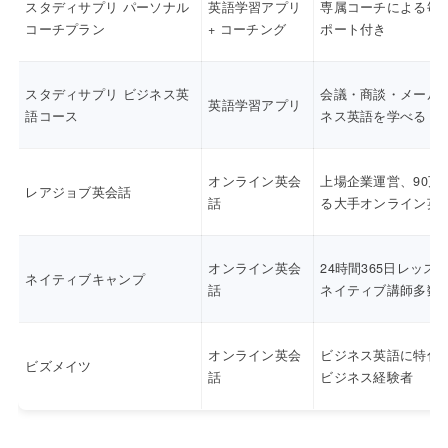
スタディサプリ パーソナル
英語学習アプリ
専属コーチによる毎
コーチプラン
+ コーチング
ポート付き
スタディサプリ ビジネス英
会議・商談・メール
英語学習アプリ
語コース
ネス英語を学べる
オンライン英会
上場企業運営、90万
レアジョブ英会話
話
る大手オンライン英
オンライン英会
24時間365日レッス
ネイティブキャンプ
話
ネイティブ講師多数
オンライン英会
ビジネス英語に特化
ビズメイツ
話
ビジネス経験者