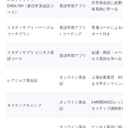
日常英会話に必要な
ENGLISH（新日常英会話コ
英語学習アプリ
体系的に学べる
ース）
スタディサプリ パーソナル
英語学習アプリ
専属コーチによる毎
コーチプラン
+ コーチング
ポート付き
スタディサプリ ビジネス英
会議・商談・メール
英語学習アプリ
語コース
ネス英語を学べる
オンライン英会
上場企業運営、90万
レアジョブ英会話
話
る大手オンライン英
オンライン英会
24時間365日レッス
ネイティブキャンプ
話
ネイティブ講師多数
オンライン英会
ビジネス英語に特化