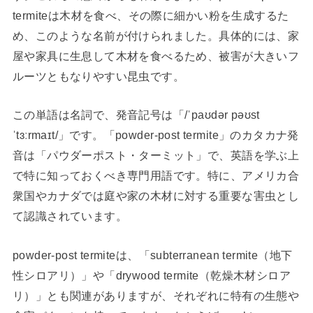
termiteは木材を食べ、その際に細かい粉を生成するた
め、このような名前が付けられました。具体的には、家
屋や家具に生息して木材を食べるため、被害が大きいフ
ルーツともなりやすい昆虫です。
この単語は名詞で、発音記号は「/ˈpaʊdər pəʊst
ˈtɜːrmaɪt/」です。「powder-post termite」のカタカナ発
音は「パウダーポスト・ターミット」で、英語を学ぶ上
で特に知っておくべき専門用語です。特に、アメリカ合
衆国やカナダでは庭や家の木材に対する重要な害虫とし
て認識されています。
powder-post termiteは、「subterranean termite（地下
性シロアリ）」や「drywood termite（乾燥木材シロア
リ）」とも関連がありますが、それぞれに特有の生態や