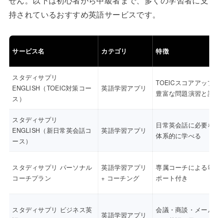
せん。以下は初心者から中級者まで、多くの学習者に支
持されているおすすめ英語サービスです。
サービス名
カテゴリ
特徴
スタディサプリ
TOEICスコアアップ
ENGLISH（TOEIC対策コー
英語学習アプリ
豊富な問題演習と講
ス）
スタディサプリ
日常英会話に必要な
ENGLISH（新日常英会話コ
英語学習アプリ
体系的に学べる
ース）
スタディサプリ パーソナル
英語学習アプリ
専属コーチによる毎
コーチプラン
+ コーチング
ポート付き
スタディサプリ ビジネス英
会議・商談・メール
英語学習アプリ