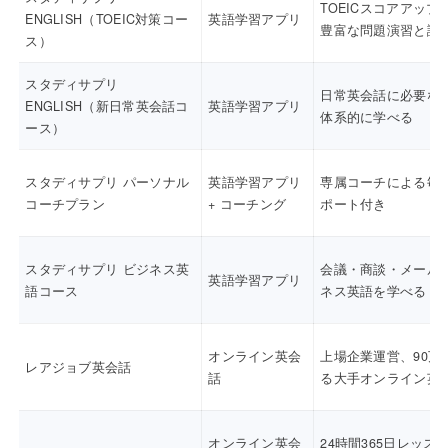
TOEICスコアアップ
ENGLISH（TOEIC対策コー
英語学習アプリ
豊富な問題演習と講
ス）
スタディサプリ
日常英会話に必要な
ENGLISH（新日常英会話コ
英語学習アプリ
体系的に学べる
ース）
スタディサプリ パーソナル
英語学習アプリ
専属コーチによる毎
コーチプラン
+ コーチング
ポート付き
スタディサプリ ビジネス英
会議・商談・メール
英語学習アプリ
語コース
ネス英語を学べる
オンライン英会
上場企業運営、90万
レアジョブ英会話
話
る大手オンライン英
オンライン英会
24時間365日レッス