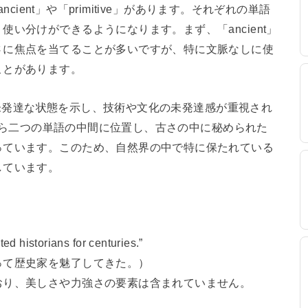
ncient」や「primitive」があります。それぞれの単語
い分けができるようになります。まず、「ancient」
さに焦点を当てることが多いですが、特に文脈なしに使
ことがあります。
たは未発達な状態を示し、技術や文化の未発達感が重視され
、これら二つの単語の中間に位置し、古さの中に秘められた
っています。このため、自然界の中で特に保たれている
しています。
ted historians for centuries.”
って歴史家を魅了してきた。）
おり、美しさや力強さの要素は含まれていません。