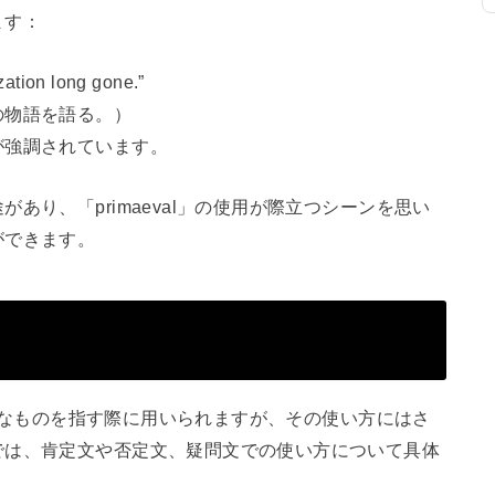
ます：
ization long gone.”
の物語を語る。）
が強調されています。
あり、「primaeval」の使用が際立つシーンを思い
ができます。
原始的なものを指す際に用いられますが、その使い方にはさ
では、肯定文や否定文、疑問文での使い方について具体