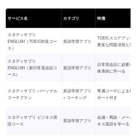
サービス名
カテゴリ
特徴
スタディサプリ
TOEICスコアアップ
ENGLISH（TOEIC対策コー
英語学習アプリ
豊富な問題演習と講
ス）
スタディサプリ
日常英会話に必要な
ENGLISH（新日常英会話コ
英語学習アプリ
体系的に学べる
ース）
スタディサプリ パーソナル
英語学習アプリ
専属コーチによる毎
コーチプラン
+ コーチング
ポート付き
スタディサプリ ビジネス英
会議・商談・メール
英語学習アプリ
語コース
ネス英語を学べる