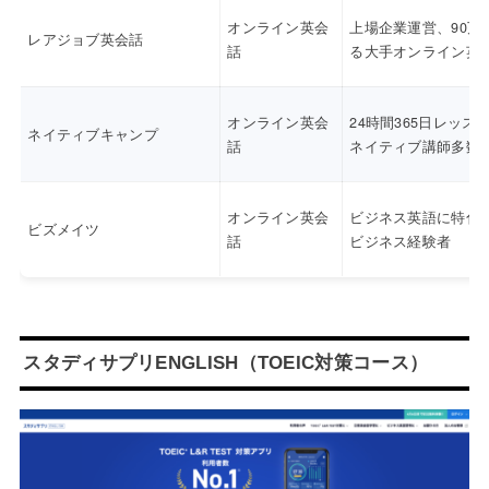
オンライン英会
上場企業運営、90万
レアジョブ英会話
話
る大手オンライン英
オンライン英会
24時間365日レッス
ネイティブキャンプ
話
ネイティブ講師多数
オンライン英会
ビジネス英語に特化
ビズメイツ
話
ビジネス経験者
スタディサプリENGLISH（TOEIC対策コース）