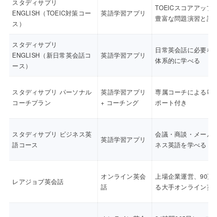
スタディサプリ
TOEICスコアアップ
ENGLISH（TOEIC対策コー
英語学習アプリ
豊富な問題演習と講
ス）
スタディサプリ
日常英会話に必要な
ENGLISH（新日常英会話コ
英語学習アプリ
体系的に学べる
ース）
スタディサプリ パーソナル
英語学習アプリ
専属コーチによる毎
コーチプラン
+ コーチング
ポート付き
スタディサプリ ビジネス英
会議・商談・メール
英語学習アプリ
語コース
ネス英語を学べる
オンライン英会
上場企業運営、90万
レアジョブ英会話
話
る大手オンライン英