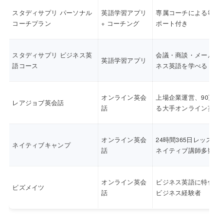
スタディサプリ パーソナル
英語学習アプリ
専属コーチによる毎
コーチプラン
+ コーチング
ポート付き
スタディサプリ ビジネス英
会議・商談・メール
英語学習アプリ
語コース
ネス英語を学べる
オンライン英会
上場企業運営、90万
レアジョブ英会話
話
る大手オンライン英
オンライン英会
24時間365日レッス
ネイティブキャンプ
話
ネイティブ講師多数
オンライン英会
ビジネス英語に特化
ビズメイツ
話
ビジネス経験者