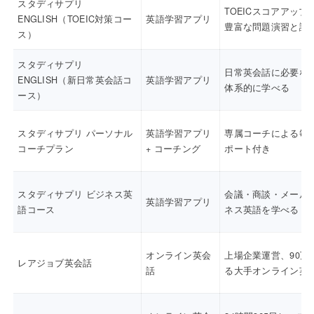
スタディサプリ
TOEICスコアアップ
ENGLISH（TOEIC対策コー
英語学習アプリ
豊富な問題演習と講
ス）
スタディサプリ
日常英会話に必要な
ENGLISH（新日常英会話コ
英語学習アプリ
体系的に学べる
ース）
スタディサプリ パーソナル
英語学習アプリ
専属コーチによる毎
コーチプラン
+ コーチング
ポート付き
スタディサプリ ビジネス英
会議・商談・メール
英語学習アプリ
語コース
ネス英語を学べる
オンライン英会
上場企業運営、90万
レアジョブ英会話
話
る大手オンライン英