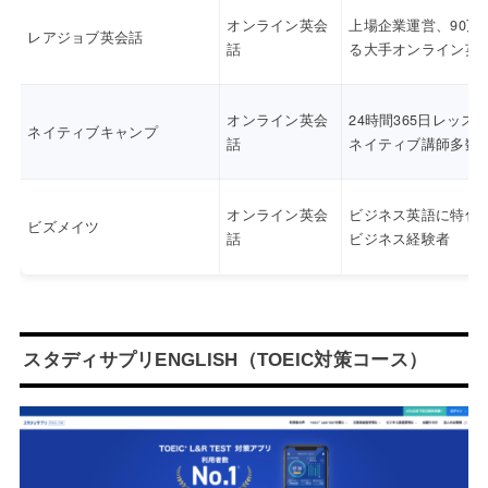
オンライン英会
上場企業運営、90万
レアジョブ英会話
話
る大手オンライン英
オンライン英会
24時間365日レッス
ネイティブキャンプ
話
ネイティブ講師多数
オンライン英会
ビジネス英語に特化
ビズメイツ
話
ビジネス経験者
スタディサプリENGLISH（TOEIC対策コース）