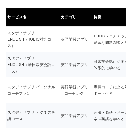
サービス名
カテゴリ
特徴
スタディサプリ
TOEICスコアアップ
ENGLISH（TOEIC対策コー
英語学習アプリ
豊富な問題演習と講
ス）
スタディサプリ
日常英会話に必要な
ENGLISH（新日常英会話コ
英語学習アプリ
体系的に学べる
ース）
スタディサプリ パーソナル
英語学習アプリ
専属コーチによる毎
コーチプラン
+ コーチング
ポート付き
スタディサプリ ビジネス英
会議・商談・メール
英語学習アプリ
語コース
ネス英語を学べる