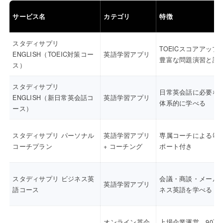
サービス名
カテゴリ
特徴
スタディサプリ
TOEICスコアアップ
ENGLISH（TOEIC対策コー
英語学習アプリ
豊富な問題演習と講
ス）
スタディサプリ
日常英会話に必要な
ENGLISH（新日常英会話コ
英語学習アプリ
体系的に学べる
ース）
スタディサプリ パーソナル
英語学習アプリ
専属コーチによる毎
コーチプラン
+ コーチング
ポート付き
スタディサプリ ビジネス英
会議・商談・メール
英語学習アプリ
語コース
ネス英語を学べる
オンライン英会
上場企業運営、90万