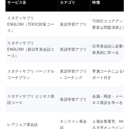
サービス名
カテゴリ
特徴
スタディサプリ
TOEICスコアアップ
ENGLISH（TOEIC対策コー
英語学習アプリ
豊富な問題演習と講
ス）
スタディサプリ
日常英会話に必要な
ENGLISH（新日常英会話コ
英語学習アプリ
体系的に学べる
ース）
スタディサプリ パーソナル
英語学習アプリ
専属コーチによる毎
コーチプラン
+ コーチング
ポート付き
スタディサプリ ビジネス英
会議・商談・メール
英語学習アプリ
語コース
ネス英語を学べる
オンライン英会
上場企業運営、90万
レアジョブ英会話
話
る大手オンライン英