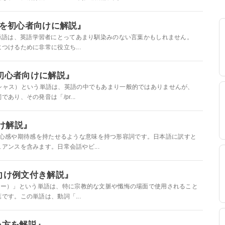
・例文を初心者向けに解説』
ness」という単語は、英語学習者にとってあまり馴染みのない言葉かもしれません。
けるために非常に役立ち...
文を初心者向けに解説』
y」（プロピティシャス）という単語は、英語の中でもあまり一般的ではありませんが、
り、その発音は「/pr...
向け解説』
いう単語は、安心感や期待感を持たせるような意味を持つ形容詞です。日本語に訳すと
ンスを含みます。日常会話やビ...
心者向け例文付き解説』
（プロピティトリー）」という単語は、特に宗教的な文脈や懺悔の場面で使用されること
す。この単語は、動詞「...
使い方を解説』