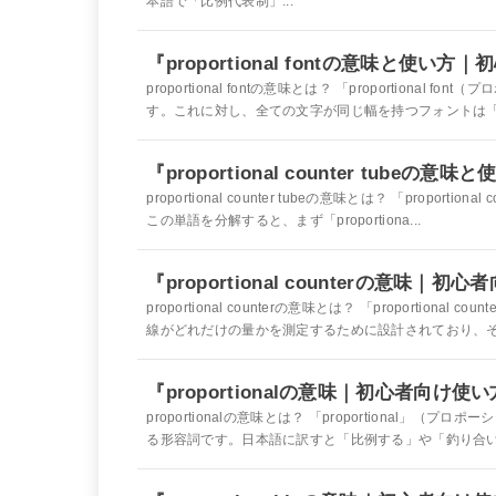
本語で「比例代表制」...
『proportional fontの意味と使い
proportional fontの意味とは？ 「proportio
す。これに対し、全ての文字が同じ幅を持つフォントは「mono
『proportional counter tube
proportional counter tubeの意味とは？ 「prop
この単語を分解すると、まず「proportiona...
『proportional counterの意味｜
proportional counterの意味とは？ 「proport
線がどれだけの量かを測定するために設計されており、その
『proportionalの意味｜初心者向け
proportionalの意味とは？ 「proportiona
る形容詞です。日本語に訳すと「比例する」や「釣り合いの