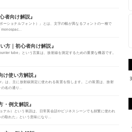
方｜初心者向け解説』
nal font（プロポーショナルフォント）」とは、文字の幅が異なるフォントの一種で
spac...
の意味と使い方｜初心者向け解説』
ortional counter tube」という言葉は、放射線を測定するための重要な機器です。
初心者向け使い方解説』
ional counter」は、主に放射線測定に使われる装置を指します。この装置は、放射
名の通り...
使い方・例文解説』
l」（プロポーショナル）という単語は、日常英会話やビジネスシーンでも頻繁に使われ
取れた」という意味になり...