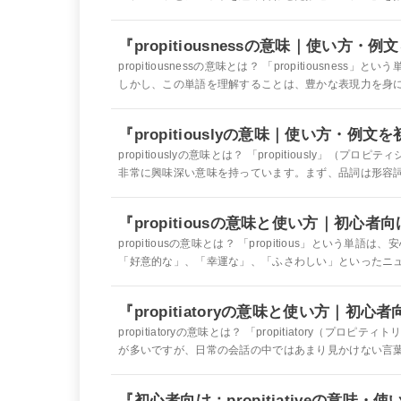
『propitiousnessの意味｜使い方
propitiousnessの意味とは？ 「propitious
しかし、この単語を理解することは、豊かな表現力を身につ
『propitiouslyの意味｜使い方・例
propitiouslyの意味とは？ 「propitiousl
非常に興味深い意味を持っています。まず、品詞は形容詞であ
『propitiousの意味と使い方｜初心者
propitiousの意味とは？ 「propitious」と
「好意的な」、「幸運な」、「ふさわしい」といったニュア
『propitiatoryの意味と使い方｜初
propitiatoryの意味とは？ 「propitiatory
が多いですが、日常の会話の中ではあまり見かけない言葉で
『初心者向け：propitiativeの意味・