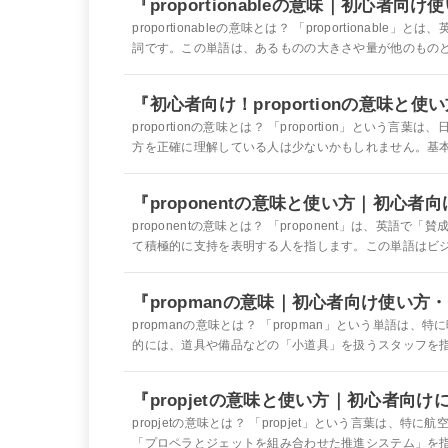
『proportionableの意味｜初心者向
proportionableの意味とは？ 「proportion
詞です。この単語は、あるものの大きさや量が他のものと比
『初心者向け！proportionの意味と使
proportionの意味とは？ 「proportion」と
方を正確に理解している人は少ないかもしれません。基本的に、p
『proponentの意味と使い方｜初心者
proponentの意味とは？ 「proponent」は、
て積極的に支持を表明する人を指します。この単語はビジ
『propmanの意味｜初心者向け使い方
propmanの意味とは？ 「propman」という単語
的には、道具や備品などの「小道具」を扱うスタッフを指しま
『propjetの意味と使い方｜初心者向
propjetの意味とは？ 「propjet」という言葉は
「プロペラとジェットを組み合わせた推進システム」を指