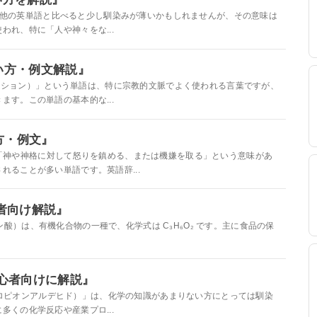
」という単語は、他の英単語と比べると少し馴染みが薄いかもしれませんが、その意味は
れ、特に「人や神々をな...
・使い方・例文解説』
（プロピティエーション）」という単語は、特に宗教的文脈でよく使われる言葉ですが、
す。この単語の基本的な...
い方・例文』
う単語には、「神や神格に対して怒りを鎮める、または機嫌を取る」という意味があ
ることが多い単語です。英語辞...
初心者向け解説』
d”（プロピオン酸）は、有機化合物の一種で、化学式は C₃H₆O₂ です。主に食品の保
を初心者向けに解説』
dehyde（プロピオンアルデヒド）」は、化学の知識があまりない方にとっては馴染
くの化学反応や産業プロ...