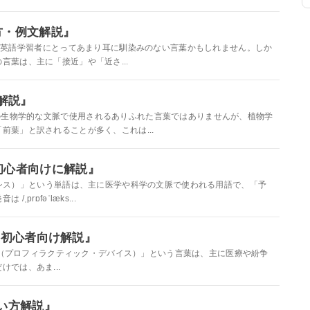
い方・例文解説』
という単語は、英語学習者にとってあまり耳に馴染みのない言葉かもしれません。しか
葉は、主に「接近」や「近さ...
け解説』
語は、英語の生物学的な文脈で使用されるありふれた言葉ではありませんが、植物学
前葉」と訳されることが多く、これは...
文を初心者向けに解説』
プロフィラクシス）」という単語は、主に医学や科学の文脈で使われる用語で、「予
rɒfəˈlæks...
使い方｜初心者向け解説』
ctic device（プロフィラクティック・デバイス）」という言葉は、主に医療や紛争
では、あま...
使い方解説』