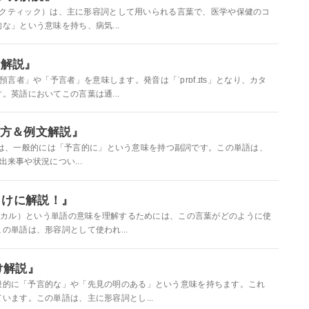
c」（プロフィラクティック）は、主に形容詞として用いられる言葉で、医学や保健のコ
」という意味を持ち、病気...
け解説』
で、「預言者」や「予言者」を意味します。発音は「ˈprɒf.ɪts」となり、カタ
英語においてこの言葉は通...
使い方＆例文解説』
ly」という単語は、一般的には「予言的に」という意味を持つ副詞です。この単語は、
出来事や状況につい...
者向けに解説！』
（プロフェティカル）という単語の意味を理解するためには、この言葉がどのように使
単語は、形容詞として使われ...
け解説』
単語は、一般的に「予言的な」や「先見の明のある」という意味を持ちます。これ
います。この単語は、主に形容詞とし...