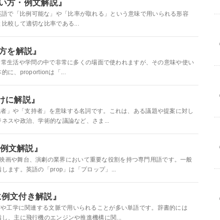
け使い方・例文解説』
able」とは、英語で「比例可能な」や「比率が取れる」という意味で用いられる形容
較して適切な比率である...
い方を解説』
いう言葉は、日常生活や学問の中で非常に多くの場面で使われますが、その意味や使い
roportionは「...
向けに解説』
英語で「賛成者」や「支持者」を意味する名詞です。これは、ある議題や提案に対し
ネスや政治、学術的な議論など、さま...
・例文解説』
は、特に映画や舞台、演劇の業界において重要な役割を持つ専門用語です。一般
す。英語の「prop」は「プロップ」...
けに例文付き解説』
、特に航空や工学に関連する文脈で用いられることが多い単語です。辞書的には
し、主に飛行機のエンジンや推進機構に関...