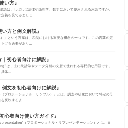
味と使い方』
ality」という英単語は、しばしば法律や論理学、数学において使用される用語ですが、
義を見てみましょ...
者向け使い方と例文解説』
nal tax（比例税）」という言葉は、税制における重要な概念の一つです。この言葉の定
げる必要があり...
味と使い方｜初心者向けに解説』
ional sampling” は、主に統計学やデータ分析の文脈で使われる専門的な用語です。
体...
｜使い方・例文を初心者向けに解説』
ional sample（プロポーショナル・サンプル）」とは、調査や研究において特定の母
反映するよ...
onの意味｜初心者向け使い方ガイド』
ortional representation”（プロポーショナル・リプレゼンテーション）とは、日